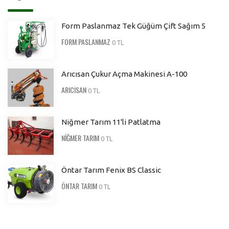
Form Paslanmaz Tek Güğüm Çift Sağım 5
FORM PASLANMAZ
0 TL
Arıcısan Çukur Açma Makinesi A-100
ARICISAN
0 TL
Niğmer Tarım 11'li Patlatma
NİĞMER TARIM
0 TL
Öntar Tarım Fenix BS Classic
ÖNTAR TARIM
0 TL