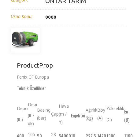
Kategori:
ÖNTAR TARIM
Ürün Kodu:
0000
ProductProp
Fenix CF Europa
Teknik Özellikler
Debi
Hava
Depo
Yükseklik
Basınç
Ağırlık
Boy
En
Çap
(m /
Enjektör
(lt /
(bar)
(kg)
(A)
(B)
(lt.)
(C)
h)
dk)
105
28
400
50
54000
10
227.5
1470
1380
1160