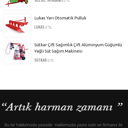
0 TL
Lukas Yarı Otomatik Pulluk
LUKAS
0 TL
Sütkar Çift Sağımlık Çift Alüminyum Güğümlü
Yağlı Süt Sağım Makinesi
SÜTKAR
0 TL
Bu bir hakkımızda yazısıdır. Hakkımızda yazısı sizin ve firmanız ile