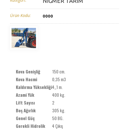
Kategori:
NİĞMER TARIM
Ürün Kodu:
0000
Kova Genişliğ
150 cm.
Kova Hacmi
0,35 m3
Kaldırma Yüksekliği
4,,1 m.
Azami Yük
400 kg.
Lift Sayısı
2
Boş Ağırlık
305 kg.
Genel Güç
50 BG.
Gerekli Hidrolik
4 Çıkış