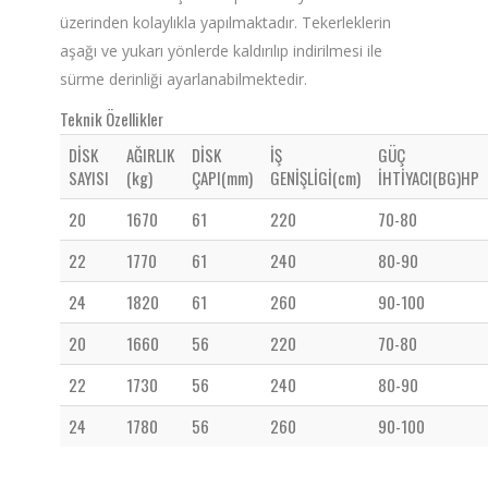
üzerinden kolaylıkla yapılmaktadır. Tekerleklerin
aşağı ve yukarı yönlerde kaldırılıp indirilmesi ile
sürme derinliği ayarlanabilmektedir.
Teknik Özellikler
DİSK
AĞIRLIK
DİSK
İŞ
GÜÇ
SAYISI
(kg)
ÇAPI(mm)
GENİŞLİGİ(cm)
İHTİYACI(BG)HP
20
1670
61
220
70-80
22
1770
61
240
80-90
24
1820
61
260
90-100
20
1660
56
220
70-80
22
1730
56
240
80-90
24
1780
56
260
90-100